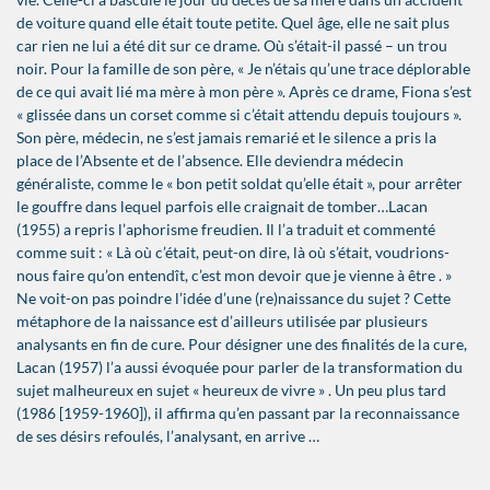
de voiture quand elle était toute petite. Quel âge, elle ne sait plus
car rien ne lui a été dit sur ce drame. Où s’était-il passé – un trou
noir. Pour la famille de son père, « Je n’étais qu’une trace déplorable
de ce qui avait lié ma mère à mon père ». Après ce drame, Fiona s’est
« glissée dans un corset comme si c’était attendu depuis toujours ».
Son père, médecin, ne s’est jamais remarié et le silence a pris la
place de l’Absente et de l’absence. Elle deviendra médecin
généraliste, comme le « bon petit soldat qu’elle était », pour arrêter
le gouffre dans lequel parfois elle craignait de tomber…Lacan
(1955) a repris l’aphorisme freudien. Il l’a traduit et commenté
comme suit : « Là où c’était, peut-on dire, là où s’était, voudrions-
nous faire qu’on entendît, c’est mon devoir que je vienne à être . »
Ne voit-on pas poindre l’idée d’une (re)naissance du sujet ? Cette
métaphore de la naissance est d’ailleurs utilisée par plusieurs
analysants en fin de cure. Pour désigner une des finalités de la cure,
Lacan (1957) l’a aussi évoquée pour parler de la transformation du
sujet malheureux en sujet « heureux de vivre » . Un peu plus tard
(1986 [1959-1960]), il affirma qu’en passant par la reconnaissance
de ses désirs refoulés, l’analysant, en arrive …