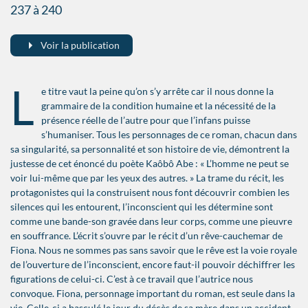
237 à 240
Voir la publication
L
e titre vaut la peine qu’on s’y arrête car il nous donne la
grammaire de la condition humaine et la nécessité de la
présence réelle de l’autre pour que l’infans puisse
s’humaniser. Tous les personnages de ce roman, chacun dans
sa singularité, sa personnalité et son histoire de vie, démontrent la
justesse de cet énoncé du poète Kaôbô Abe : « L’homme ne peut se
voir lui-même que par les yeux des autres. » La trame du récit, les
protagonistes qui la construisent nous font découvrir combien les
silences qui les entourent, l’inconscient qui les détermine sont
comme une bande-son gravée dans leur corps, comme une pieuvre
en souffrance. L’écrit s’ouvre par le récit d’un rêve-cauchemar de
Fiona. Nous ne sommes pas sans savoir que le rêve est la voie royale
de l’ouverture de l’inconscient, encore faut-il pouvoir déchiffrer les
figurations de celui-ci. C’est à ce travail que l’autrice nous
convoque. Fiona, personnage important du roman, est seule dans la
vie. Celle-ci a basculé le jour du décès de sa mère dans un accident