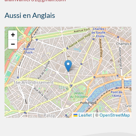
Aussi en Anglais
+
−
Leaflet
|
©
OpenStreetMap