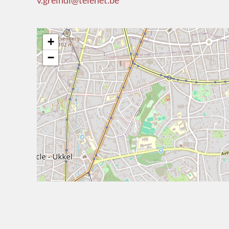
v.greindl@telenet.be
+
−