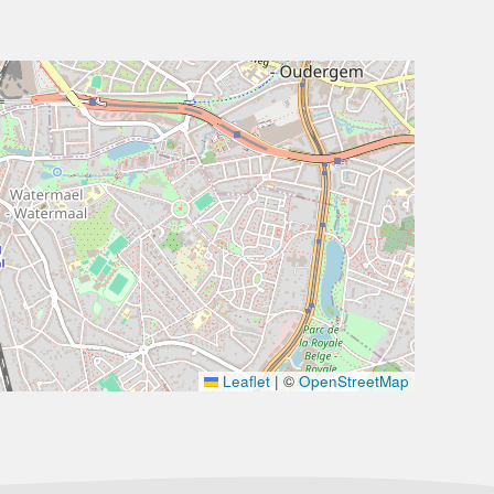
Leaflet
|
©
OpenStreetMap