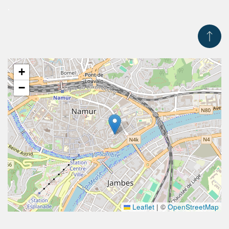
.
+
−
Leaflet
|
©
OpenStreetMap