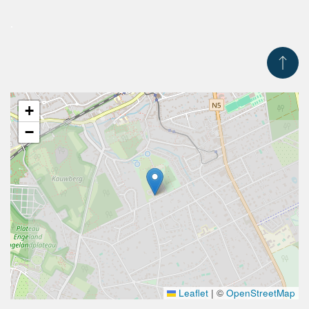
.
+
−
Leaflet
|
©
OpenStreetMap