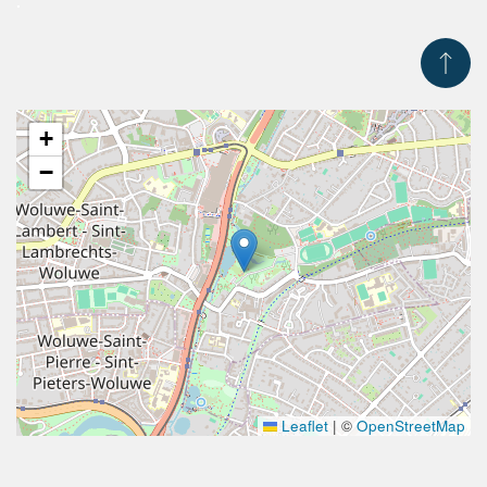
.
+
−
Leaflet
|
©
OpenStreetMap